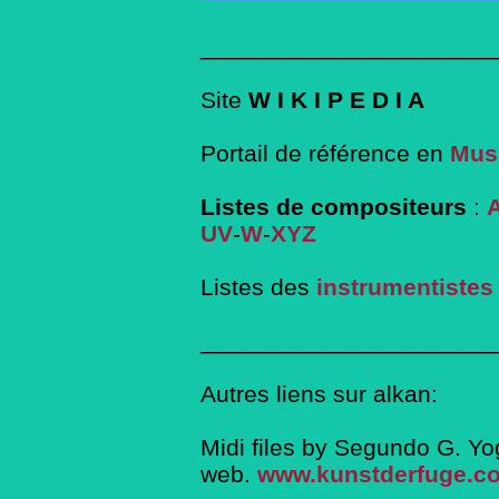
______________________
Site
W I K I P E D I A
Portail de référence en
Musi
Listes de compositeurs
:
UV
-
W
-
XYZ
Listes des
instrumentistes
______________________
Autres liens sur alkan:
Midi files by Segundo G. Yo
web.
www.kunstderfuge.c